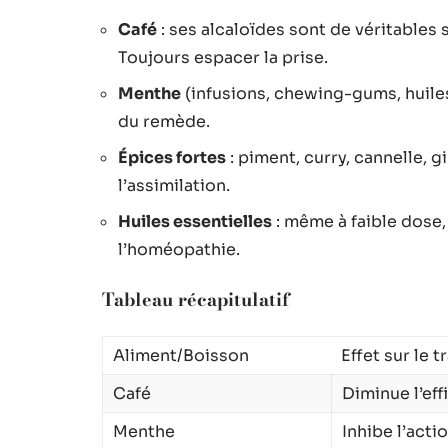
Café
: ses alcaloïdes sont de véritable
Toujours espacer la prise.
Menthe
(infusions, chewing-gums, huiles 
du remède.
Épices fortes
: piment, curry, cannelle,
l’assimilation.
Huiles essentielles
: même à faible dose, 
l’homéopathie.
Tableau récapitulatif
Aliment/Boisson
Effet sur le 
Café
Diminue l’eff
Menthe
Inhibe l’acti