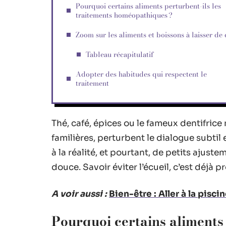
Pourquoi certains aliments perturbent-ils les
traitements homéopathiques ?
Zoom sur les aliments et boissons à laisser de 
Tableau récapitulatif
Adopter des habitudes qui respectent le
traitement
Thé, café, épices ou le fameux dentifrice 
familières, perturbent le dialogue subtil
à la réalité, et pourtant, de petits ajust
douce. Savoir éviter l’écueil, c’est déjà 
A voir aussi :
Bien-être : Aller à la pis
Pourquoi certains aliments 