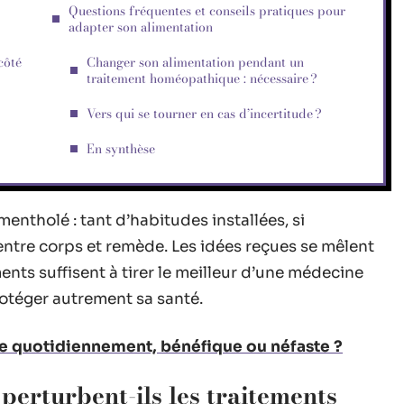
Questions fréquentes et conseils pratiques pour
adapter son alimentation
côté
Changer son alimentation pendant un
traitement homéopathique : nécessaire ?
Vers qui se tourner en cas d’incertitude ?
En synthèse
mentholé : tant d’habitudes installées, si
 entre corps et remède. Les idées reçues se mêlent
ements suffisent à tirer le meilleur d’une médecine
protéger autrement sa santé.
cine quotidiennement, bénéfique ou néfaste ?
perturbent-ils les traitements