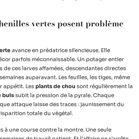
chenilles vertes posent problème
erte
avance en prédatrice silencieuse. Elle
 décor parfois méconnaissable. Un potager entier
s de ces larves affamées, descendantes directes
emaines auparavant. Les feuilles, les tiges, même
r appétit. Les
plants de chou
sont régulièrement la
e
buis
subit la pression de la pyrale. Chaque
aque attaque laisse des traces : jaunissement du
disparition totale du végétal.
ois à une course contre la montre. Une seule
emaines de travail patient. Et l’affaire ne s’arrête