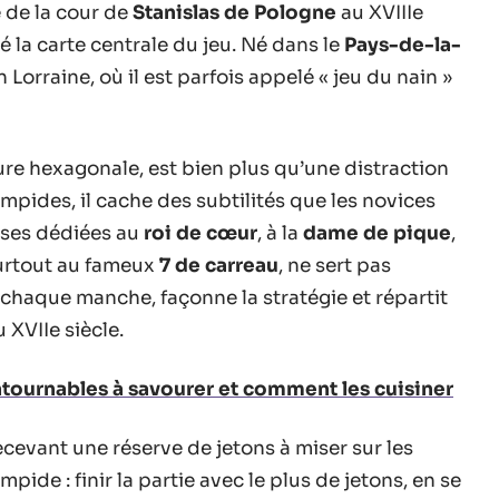
 de la cour de
Stanislas de Pologne
au XVIIIe
é la carte centrale du jeu. Né dans le
Pays-de-la-
n Lorraine, où il est parfois appelé « jeu du nain »
re hexagonale, est bien plus qu’une distraction
impides, il cache des subtilités que les novices
ases dédiées au
roi de cœur
, à la
dame de pique
,
urtout au fameux
7 de carreau
, ne sert pas
e chaque manche, façonne la stratégie et répartit
XVIIe siècle.
ntournables à savourer et comment les cuisiner
ecevant une réserve de jetons à miser sur les
mpide : finir la partie avec le plus de jetons, en se