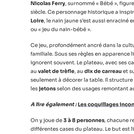
Nicolas Ferry
, surnommé « Bébé », figure
siècle. Ce personnage historique a inspir
Loire
, le nain jaune s’est aussi enraciné e
ou « jeu du nain-bébé ».
Ce jeu, profondément ancré dans la cultu
familiale. Sous ses règles en apparence l
ignorent souvent. Le plateau, avec ses c
au
valet de trèfle
, au
dix de carreau
et s
seulement à décorer la table. Il structur
les
jetons
selon des usages remontant au 
A lire également :
Les coquillages inco
On y joue de
3 à 8 personnes
, chacune r
différentes cases du plateau. Le but est li