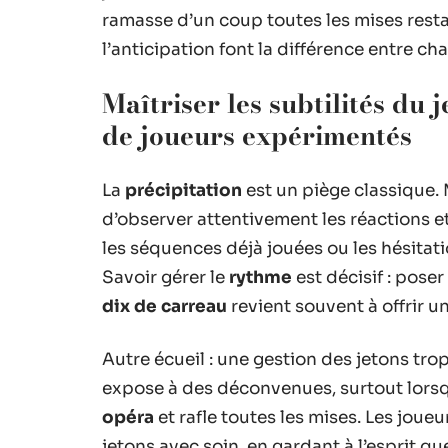
ramasse d’un coup toutes les mises restan
l’anticipation font la différence entre ch
Maîtriser les subtilités du 
de joueurs expérimentés
La
précipitation
est un piège classique.
d’observer attentivement les réactions et
les séquences déjà jouées ou les hésitati
Savoir gérer le
rythme
est décisif : pose
dix de carreau
revient souvent à offrir u
Autre écueil : une gestion des jetons tro
expose à des déconvenues, surtout lorsq
opéra
et rafle toutes les mises. Les jou
jetons avec soin, en gardant à l’esprit q