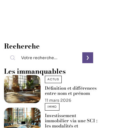
Recherche
Les immanquables
ACTUS
Définition et différences
entre nom et prénom
11 mars 2026
IMMO
Investissement
immobilier via une SCI :
les modalités et