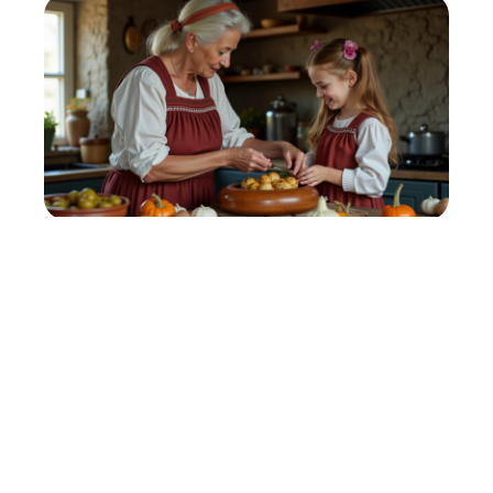
Le patrimoine gourmand
d’Alsace à travers la
traduction alsacien-français
11 mars 2026
Contact
Mentions Légales
Sitemap