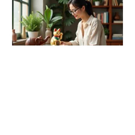
Feng Shui maison : quels
objets portent-bonheur ?
11 mars 2026
Contact
Mentions Légales
Sitemap
© 2025 | polarisactu.fr