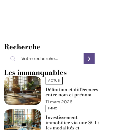
Recherche
Les immanquables
ACTUS
Définition et différences
entre nom et prénom
11 mars 2026
IMMO
Investissement
immobilier via une SCI :
les modalités et